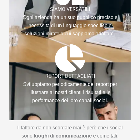
SIAMO VERSATILI
Ogni azienda ha un suo pubblico preciso e
necessita di un linguaggio specifico e
soluzioni mirate a cui sappiamo adattarci.
REPORT DETTAGLIATI
Sviluppiamo periodicamente dei report per
illustrare ai nostri clienti i risultati e le
performance dei loro canali social.
Il fattore da non scordare mai è però che i social
sono
luoghi di comunicazione
e come tali,