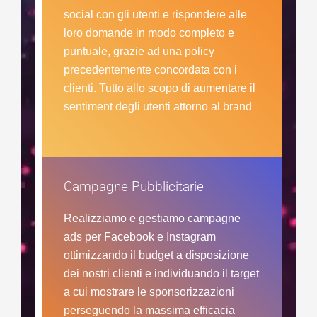
social con gli utenti e rispondere alle
loro domande in modo completo e
puntuale, grazie ad una policy
precedentemente concordata con i
clienti. Tutto allo scopo di aumentare il
sentiment degli utenti attorno al brand
Campagne Pubblicitarie
Realizziamo e gestiamo campagne
ads per Facebook e Instagram
ottimizzando il budget a disposizione
dei nostri clienti e individuando il target
a cui mostrare le sponsorizzazioni
perseguendo la massima efficacia