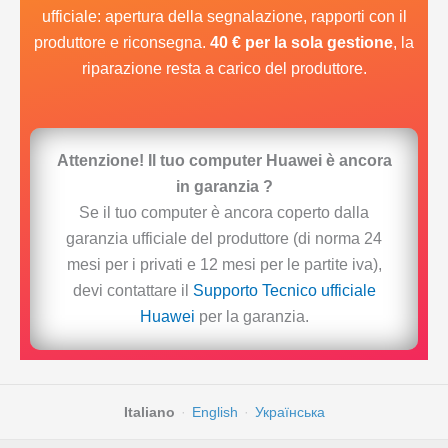
ufficiale: apertura della segnalazione, rapporti con il
produttore e riconsegna.
40 € per la sola gestione
, la
riparazione resta a carico del produttore.
Attenzione! Il tuo computer Huawei è ancora
in garanzia ?
Se il tuo computer è ancora coperto dalla
garanzia ufficiale del produttore (di norma 24
mesi per i privati e 12 mesi per le partite iva),
devi contattare il
Supporto Tecnico ufficiale
Huawei
per la garanzia.
Italiano
·
English
·
Українська